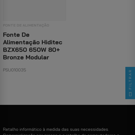
FONTE DE ALIMENTAÇÃO
Fonte De
Alimentação Hiditec
BZX650 650W 80+
Bronze Modular
PSU010035
FILTRAR
Retalho informático à medida das suas necessidades.