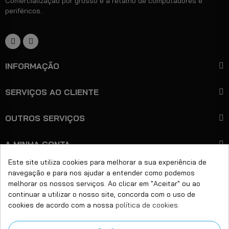
Comercialização por grosso e a retalho de computadores e
periféricos..
INFORMAÇÃO
SERVIÇOS AO CLIENTE
OUTROS SERVIÇOS
A MINHA CONTA
Este site utiliza cookies para melhorar a sua experiência de
navegação e para nos ajudar a entender como podemos
+351 221 450 599
Ligue-nos:
melhorar os nossos serviços. Ao clicar em "Aceitar" ou ao
continuar a utilizar o nosso site, concorda com o uso de
Email:
geral@bitcare.pt
cookies de acordo com a nossa
política de cookies
.
Horário:
Seg - Sex das 9:00 às 18:00h