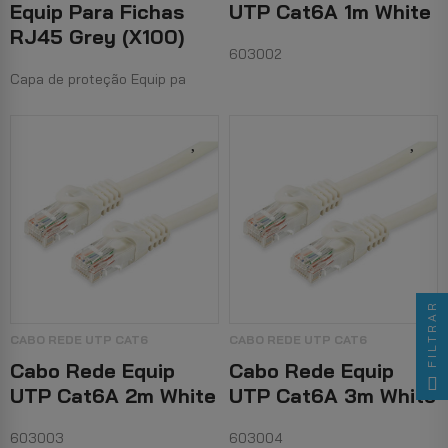
Equip Para Fichas
UTP Cat6A 1m White
RJ45 Grey (x100)
603002
Capa de proteção Equip pa
FILTRAR
CABO REDE UTP CAT6
CABO REDE UTP CAT6
Cabo Rede Equip
Cabo Rede Equip
UTP Cat6A 2m White
UTP Cat6A 3m White
603003
603004