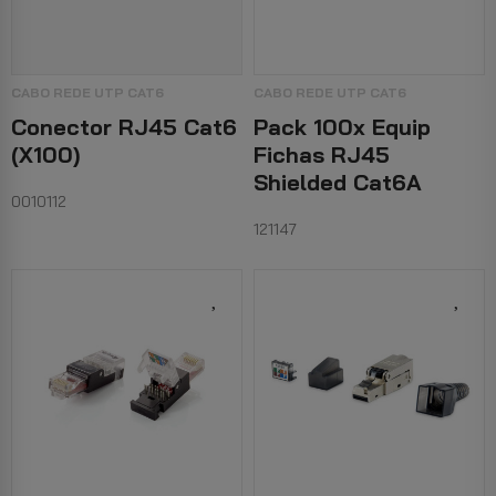
CABO REDE UTP CAT6
CABO REDE UTP CAT6
Conector RJ45 Cat6
Pack 100x Equip
(x100)
Fichas RJ45
Shielded Cat6A
0010112
121147