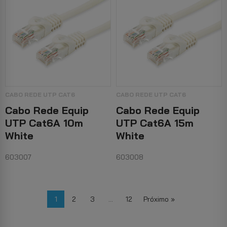
CABO REDE UTP CAT6
CABO REDE UTP CAT6
Cabo Rede Equip
Cabo Rede Equip
UTP Cat6A 10m
UTP Cat6A 15m
White
White
603007
603008
1
2
3
…
12
Próximo »