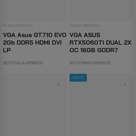
PLACA GRÁFICA
PLACA GRÁFICA
VGA Asus GT710 EVO
VGA ASUS
2Gb DDR5 HDMI DVI
RTX5060TI DUAL 2X
LP
OC 16GB GDDR7
90YV0ALA-M0NA00
90YV0MH0-M0NA00
NOVO