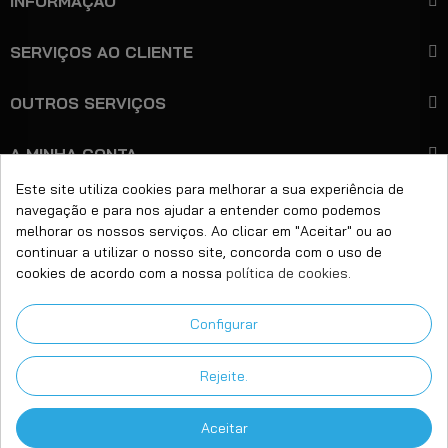
INFORMAÇÃO
SERVIÇOS AO CLIENTE
OUTROS SERVIÇOS
A MINHA CONTA
Este site utiliza cookies para melhorar a sua experiência de
navegação e para nos ajudar a entender como podemos
+351 221 450 599
Ligue-nos:
melhorar os nossos serviços. Ao clicar em "Aceitar" ou ao
continuar a utilizar o nosso site, concorda com o uso de
Email:
geral@bitcare.pt
cookies de acordo com a nossa
política de cookies
.
Horário:
Seg - Sex das 9:00 às 18:00h
Configurar
Morada:
Rua Dr. Inocêncio L Gondim, 35/47
4430-662 Vila Nova de Gaia
Rejeite.
Aceitar
Copyright © 2025 Bitcare. Made by