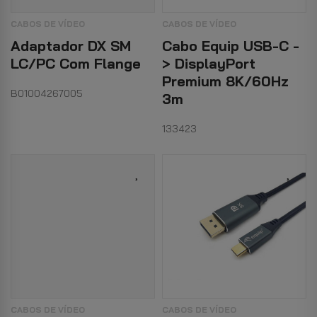
CABOS DE VÍDEO
CABOS DE VÍDEO
Adaptador DX SM
Cabo Equip USB-C -
LC/PC Com Flange
> DisplayPort
Premium 8K/60Hz
B01004267005
3m
133423
CABOS DE VÍDEO
CABOS DE VÍDEO