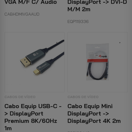
VGA M/F C/ Audio
DisplayPort -> DVI-D
M/M 2m
CABHDMIVGAAUD
EQP119336
CABOS DE VÍDEO
CABOS DE VÍDEO
Cabo Equip USB-C -
Cabo Equip Mini
> DisplayPort
DisplayPort ->
Premium 8K/60Hz
DisplayPort 4K 2m
1m