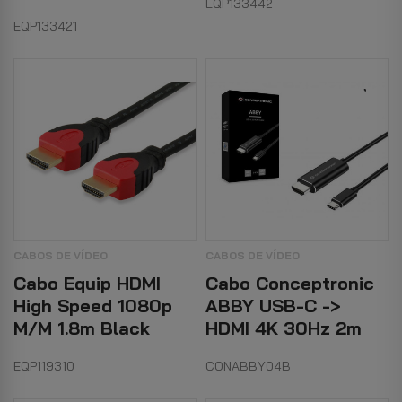
EQP133442
EQP133421
CABOS DE VÍDEO
CABOS DE VÍDEO
Cabo Equip HDMI
Cabo Conceptronic
High Speed 1080p
ABBY USB-C ->
M/M 1.8m Black
HDMI 4K 30Hz 2m
EQP119310
CONABBY04B