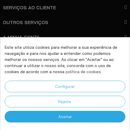
SERVIÇOS AO CLIENTE
OUTROS SERVIÇOS
A MINHA CONTA
Este site utiliza cookies para melhorar a sua experiência de
navegação e para nos ajudar a entender como podemos
+351 221 450 599
Ligue-nos:
melhorar os nossos serviços. Ao clicar em "Aceitar" ou ao
continuar a utilizar o nosso site, concorda com o uso de
Email:
geral@bitcare.pt
cookies de acordo com a nossa
política de cookies
.
Horário:
Seg - Sex das 9:00 às 18:00h
Configurar
Morada:
Rua Dr. Inocêncio L Gondim, 35/47
4430-662 Vila Nova de Gaia
Rejeite.
Aceitar
Copyright © 2025 Bitcare. Made by