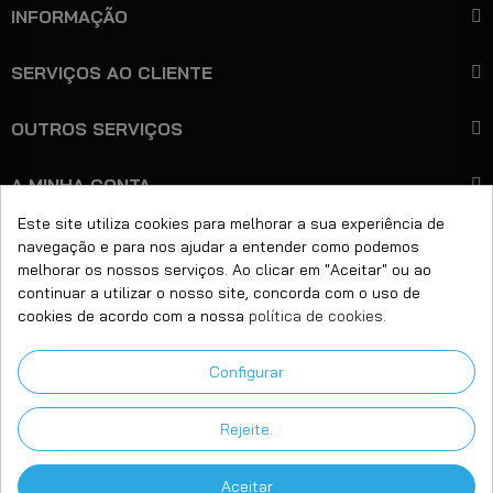
INFORMAÇÃO
SERVIÇOS AO CLIENTE
OUTROS SERVIÇOS
A MINHA CONTA
Este site utiliza cookies para melhorar a sua experiência de
navegação e para nos ajudar a entender como podemos
+351 221 450 599
Ligue-nos:
melhorar os nossos serviços. Ao clicar em "Aceitar" ou ao
continuar a utilizar o nosso site, concorda com o uso de
Email:
geral@bitcare.pt
cookies de acordo com a nossa
política de cookies
.
Horário:
Seg - Sex das 9:00 às 18:00h
Configurar
Morada:
Rua Dr. Inocêncio L Gondim, 35/47
4430-662 Vila Nova de Gaia
Rejeite.
Aceitar