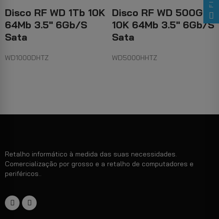
Disco RF WD 1Tb 10K
Disco RF WD 500Gb
64Mb 3.5" 6Gb/s
10K 64Mb 3.5" 6Gb/s
Sata
Sata
WD1000DHTZ
WD5000HHTZ
Retalho informático à medida das suas necessidades.
Comercialização por grosso e a retalho de computadores e
periféricos..