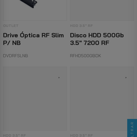
OUTLET
HDD 3.5" RF
Drive Óptica RF Slim
Disco HDD 500Gb
P/ NB
3.5" 7200 RF
DVDRFSLNB
RFHD500GBDK
FILTRAR
HDD 3.5" RF
HDD 3.5" RF